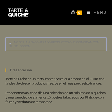
Ir
al
contenido
MENÚ
0
NO SE HAN ENCONTRADO PRODUCTOS QUE COINCIDAN CON
TU SELECCIÓN.
Presentación
Tarte & Quiche es un restaurante/pastelería creado en el 2008 con
la idea de ofrecer productos frescos en el mas puro estilo francés.
Proponemos así cada día una selección de un mínimo de 6 quiches
y una variedad de al menos 10 postres fabricados por Philippe con
frutas y verduras de temporada.