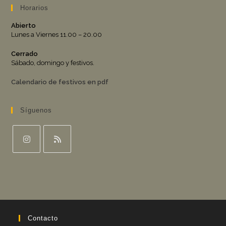
Horarios
Abierto
Lunes a Viernes 11.00 – 20.00
Cerrado
Sábado, domingo y festivos.
Calendario de festivos en pdf
Síguenos
Se
Se
abre
abre
en
en
una
una
nueva
nueva
pestaña
pestaña
Contacto