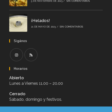
5 DE NOVIEMBRE DE 2023
/
SIN COMENTARIOS
¡Helados!
21 DE MAYO DE 2023
/
SIN COMENTARIOS
Sigános
Se
Se
abre
abre
Horarios
en
en
Abierto
una
una
nueva
nueva
Lunes a Viernes 11.00 – 20.00
pestaña
pestaña
Cerrado
Sábado, domingo y festivos.
Calendario de festivos en pdf