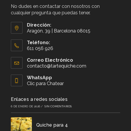
No dudes en contactar con nosotros con
cualquier pregunta que puedas tener.
Dirección:
Aragón, 39 | Barcelona 08015
Teléfono:
611 056 926
Se
abre
Correo Electrónico
en
contacto@tartequiche.com
Se
tu
abre
aplicación
en
WhatsApp
tu
Clic para Chatear
aplicación
Enlaces a redes sociales
6 DE ENERO DE 2026
/
SIN COMENTARIOS
Quiche para 4