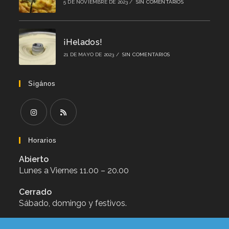
5 DE NOVIEMBRE DE 2023
/
SIN COMENTARIOS
¡Helados!
21 DE MAYO DE 2023
/
SIN COMENTARIOS
Sigános
Se
Se
abre
abre
Horarios
en
en
Abierto
una
una
nueva
nueva
Lunes a Viernes 11.00 – 20.00
pestaña
pestaña
Cerrado
Sábado, domingo y festivos.
Calendario de festivos en pdf