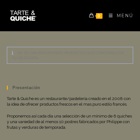
Ir
al
contenido
MENÚ
0
NO SE HAN ENCONTRADO PRODUCTOS QUE COINCIDAN CON
TU SELECCIÓN.
Presentación
Tarte & Quiche es un restaurante/pastelería creado en el 2008 con
la idea de ofrecer productos frescos en el mas puro estilo francés.
Proponemos así cada día una selección de un mínimo de 6 quiches
y una variedad de al menos 10 postres fabricados por Philippe con
frutas y verduras de temporada.