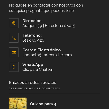
No dudes en contactar con nosotros con
cualquier pregunta que puedas tener.
Dirección:
Aragón, 39 | Barcelona 08015
Teléfono:
611 056 926
Se
abre
Correo Electrónico
en
contacto@tartequiche.com
Se
tu
abre
aplicación
en
WhatsApp
tu
Clic para Chatear
aplicación
Enlaces a redes sociales
6 DE ENERO DE 2026
/
SIN COMENTARIOS
Quiche para 4