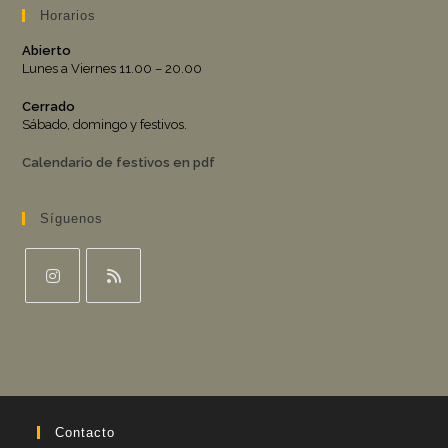
Horarios
Abierto
Lunes a Viernes 11.00 – 20.00
Cerrado
Sábado, domingo y festivos.
Calendario de festivos en pdf
Síguenos
Se
Se
abre
abre
en
en
una
una
nueva
nueva
pestaña
pestaña
Contacto