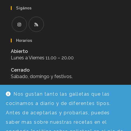
Sigános
Se
Se
abre
abre
Horarios
en
en
Abierto
una
una
nueva
nueva
Lunes a Viernes 11.00 – 20.00
pestaña
pestaña
Cerrado
Sábado, domingo y festivos.
Calendario de festivos en pdf
Nos gustan tanto las galletas que las
Aviso Legal
cocinamos a diario y de diferentes tipos.
Se
Términos & condiciones de uso
Antes de aceptarlas y probarlas, puedes
abre
Se
Política de privacidad
en
saber mas sobre nuestras recetas en el
abre
Se
Política sobre galletas
una
en
abre