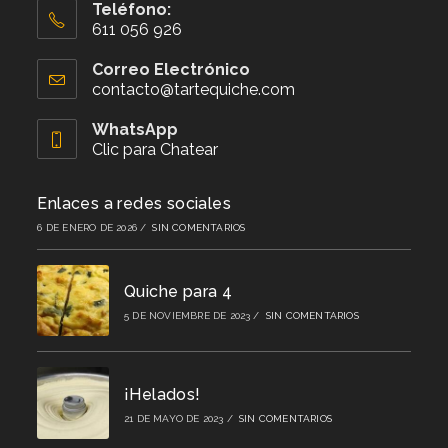
Teléfono:
611 056 926
Se
abre
Correo Electrónico
en
contacto@tartequiche.com
Se
tu
abre
aplicación
en
WhatsApp
tu
Clic para Chatear
aplicación
Enlaces a redes sociales
6 DE ENERO DE 2026
/
SIN COMENTARIOS
Quiche para 4
5 DE NOVIEMBRE DE 2023
/
SIN COMENTARIOS
¡Helados!
21 DE MAYO DE 2023
/
SIN COMENTARIOS