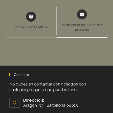
Opens
Opens
in
in
a
a
Recomendar por correo este
Compartir en Facebook
new
producto
new
window
window
Contacto
No dudes en contactar con nosotros con
cualquier pregunta que puedas tener.
Dirección:
Aragón, 39 | Barcelona 08015